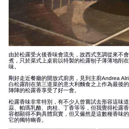
由於松露受火後香味會流失，故西式烹調從來不會
煮，只於菜式上桌前以特製的松露刨子薄薄地削在
味。
剛好走近餐廳的開放式廚房，見到主廚Andrea Alri
白松露削在第三道菜的意大利麵食之上作為最後的
陣陣的松露香享受了好一會。
松露香味非常特別，有不少人曾嘗試去形容這味道
蒜、帕瑪乳酪、肉桂、丁香等等，但我覺得松露香
容都顯得不夠具體寫實，但又儼然是這數種香味的
它的獨特幽香。