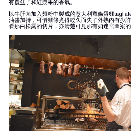
有覆盆子和紅漿果的香氣。
以牛肝菌加入麵粉中製成的意大利寬條蛋麵tagliat
油醬加持，可惜麵條煮得較久而失了外熟內有少許
看那白松露的切片，亦清楚可見那有如迷宮圖案的