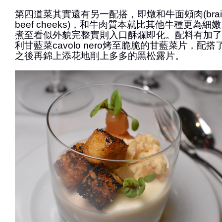
第四道菜其實還有另一配搭，即燉和牛面頰肉(braised 
beef cheeks)，和牛肉質本就比其他牛種更為
煮至看似外貌完整實則入口酥爛即化。配料有加了
利甘藍菜cavolo nero烤至脆脆的甘藍菜片，配
之後再錦上添花地削上多多的黑松露片。