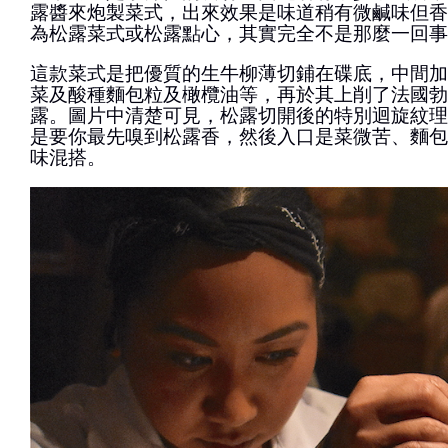
露醬來炮製菜式，出來效果是味道稍有微鹹味但香
為松露菜式或松露點心，其實完全不是那麼一回事
這款菜式是把優質的生牛柳薄切鋪在碟底，中間加
菜及酸種麵包粒及橄欖油等，再於其上削了法國勃
露。圖片中清楚可見，松露切開後的特別迴旋紋理
是要你最先嗅到松露香，然後入口是菜微苦、麵包
味混搭。