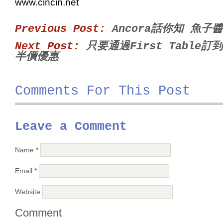
www.cincin.net
Previous Post:
Ancora話你知 魚
Next Post:
只要通過First Table
半價優惠
Comments For This Post
Leave a Comment
Name
*
Email
*
Website
Comment