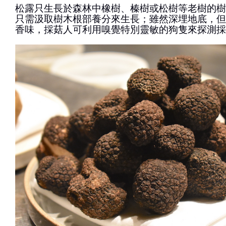
松露只生長於森林中橡樹、榛樹或松樹等老樹的樹
只需汲取樹木根部養分來生長；雖然深埋地底，但
香味，採菇人可利用嗅覺特別靈敏的狗隻來探測採