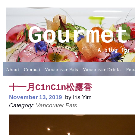
Gourmet
A blog for 
About
Contact
Vancouver Eats
Vancouver Drinks
Foo
十一月CinCin松露香
November 13, 2019
by
Iris Yim
Category:
Vancouver Eats