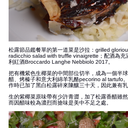
松露節品鑑餐單的第一道菜是沙拉：grilled glorious 
radicchio salad with truffle vinaigrett
利紅酒Broccardo Langhe Nebbiolo 2017。
把有機紫色生椰菜的中間部位切半，成為一個半球
醋、烤榛子和意大利綿羊乳酪pecorino al tart
作時已加了黑白松露碎來陳釀三十天，因此兼有乳
生的紫椰菜原味帶有少許青澀，加了松露香醋雖然
而因醋味較為濃烈而搶味是美中不足之處。