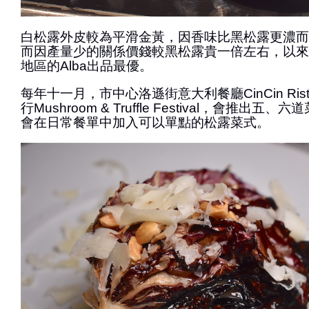
白松露外皮較為平滑金黃，因香味比黑松露更濃而
而因產量少的關係價錢較黑松露貴一倍左右，以來自意
地區的Alba出品最優。
每年十一月，市中心洛遜街意大利餐廳CinCin Risto
行Mushroom & Truffle Festival，會推出
會在日常餐單中加入可以單點的松露菜式。