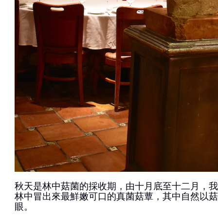
秋天是林中菇菌的採收期，由十月底至十二月，我
林中冒出來最鮮嫩可口的真菌菇蕈，其中自然以菇
眼。