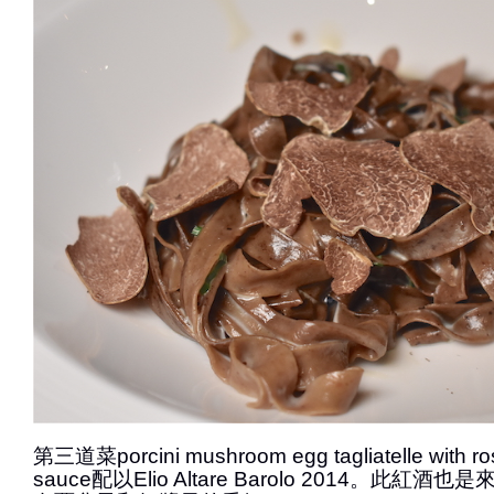
第三道菜porcini mushroom egg tagliatelle with r
sauce配以Elio Altare Barolo 2014。此紅酒也