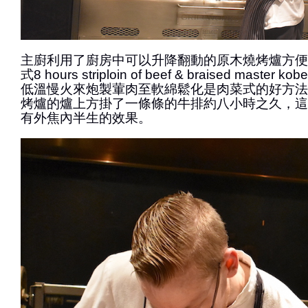
主廚利用了廚房中可以升降翻動的原木燒烤爐方便
式8 hours striploin of beef & braised master k
低溫慢火來炮製葷肉至軟綿鬆化是肉菜式的好方法
烤爐的爐上方掛了一條條的牛排約八小時之久，這
有外焦內半生的效果。