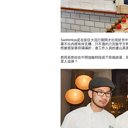
Sashimiya是在疫症大流行期間才出現於市中
看不出內裡有何玄機，只不過約六百餘平方
然被貨架塞得滿滿的，連工作人員的盧山真
然而若然你在午間放飯時段或下班後經過，
眾人追捧？