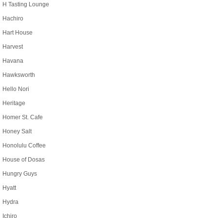
H Tasting Lounge
Hachiro
Hart House
Harvest
Havana
Hawksworth
Hello Nori
Heritage
Homer St. Cafe
Honey Salt
Honolulu Coffee
House of Dosas
Hungry Guys
Hyatt
Hydra
Ichiro