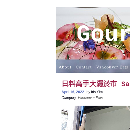
Gou
About
Contact
Vancouver Eats
日料高手大隱於市 Sa
April 16, 2022
by
Iris Yim
Category:
Vancouver Eats