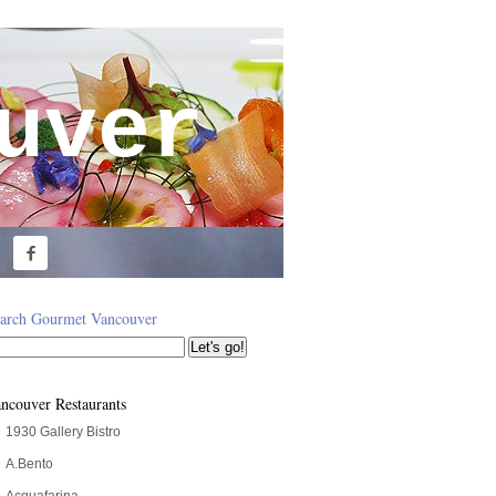
uver

arch Gourmet Vancouver
ncouver Restaurants
1930 Gallery Bistro
A.Bento