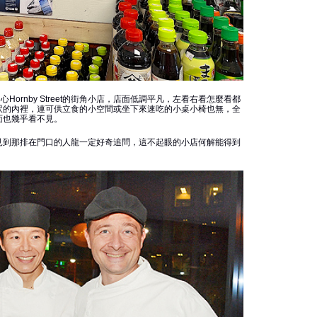
心Hornby Street的街角小店，店面低調平凡，左看右看怎麼看都
呎的內裡，連可供立食的小空間或坐下來速吃的小桌小椅也無，全
面也幾乎看不見。
見到那排在門口的人龍一定好奇追問，這不起眼的小店何解能得到