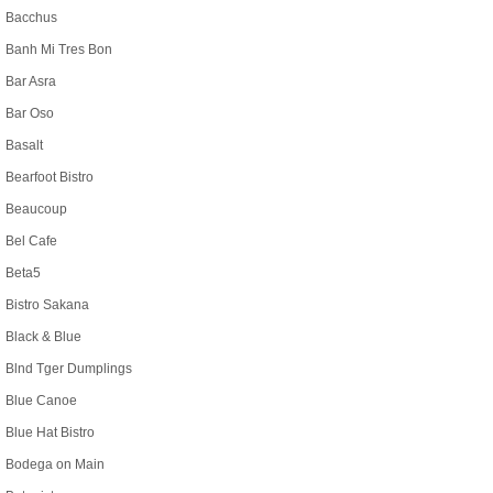
Bacchus
Banh Mi Tres Bon
Bar Asra
Bar Oso
Basalt
Bearfoot Bistro
Beaucoup
Bel Cafe
Beta5
Bistro Sakana
Black & Blue
Blnd Tger Dumplings
Blue Canoe
Blue Hat Bistro
Bodega on Main