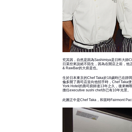
究其因，自然是因為Sashimiya是日料大師Che
日菜控來說絕不陌生，因為在開店之前，他正是主理Fairm
& RawBar的大廚是也。
生於日本東京的Chef Taka於18歲時已在靜
倫多開了壽司店並向他招手時，Chef Taka便
York Hotel的壽司廚師達13年之久，後來轉戰
擔任executive sushi chef亦已有10年光景。
此圖正中是Chef Taka，和當時Fairmont Pacif