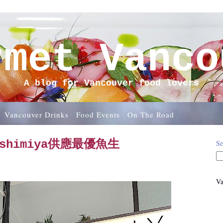
rmet Vanco
A blog for Vancouver food lovers
Vancouver Drinks
Food Events
On The Road
shimiya供應最優魚生
Se
Va