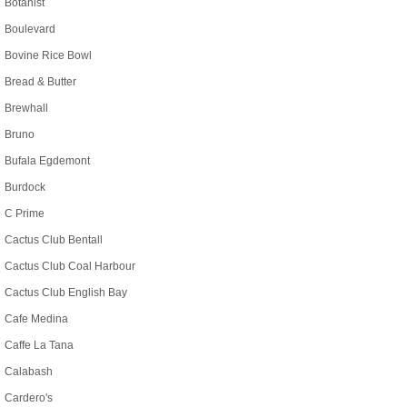
Botanist
Boulevard
Bovine Rice Bowl
Bread & Butter
Brewhall
Bruno
Bufala Egdemont
Burdock
C Prime
Cactus Club Bentall
Cactus Club Coal Harbour
Cactus Club English Bay
Cafe Medina
Caffe La Tana
Calabash
Cardero's