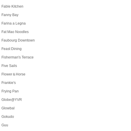
Fable Kitchen
Fanny Bay
Farina a Legna
Fat Mao Noodles
Faubourg Downtown
Feast Dining
Fisherman's Terrace
Five Sails
Flower＆Horse
Frankie's
Frying Pan
Globe@YVR
Glowbal
Gokudo
Guu