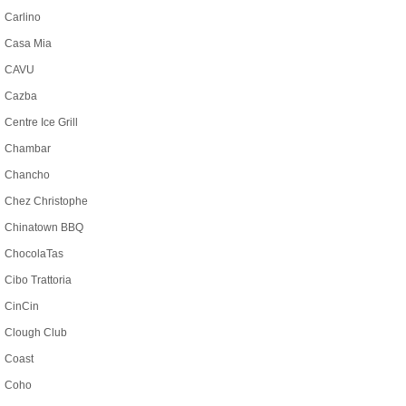
Carlino
Casa Mia
CAVU
Cazba
Centre Ice Grill
Chambar
Chancho
Chez Christophe
Chinatown BBQ
ChocolaTas
Cibo Trattoria
CinCin
Clough Club
Coast
Coho