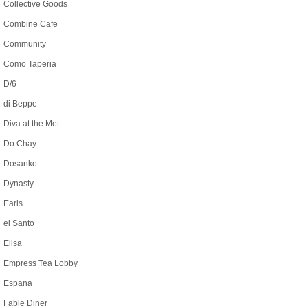
Collective Goods
Combine Cafe
Community
Como Taperia
D/6
di Beppe
Diva at the Met
Do Chay
Dosanko
Dynasty
Earls
el Santo
Elisa
Empress Tea Lobby
Espana
Fable Diner