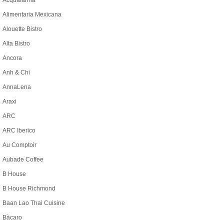
Acquafarina
Alimentaria Mexicana
Alouette Bistro
Alta Bistro
Ancora
Anh & Chi
AnnaLena
Araxi
ARC
ARC Iberico
Au Comptoir
Aubade Coffee
B House
B House Richmond
Baan Lao Thai Cuisine
Bàcaro