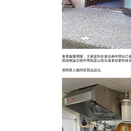
食客飯聚閒聊，大家提到在過去兩年間自己
因為無論怎樣外帶就是山長水遠拿回家吃味道都
席間眾人都同意我這說法。