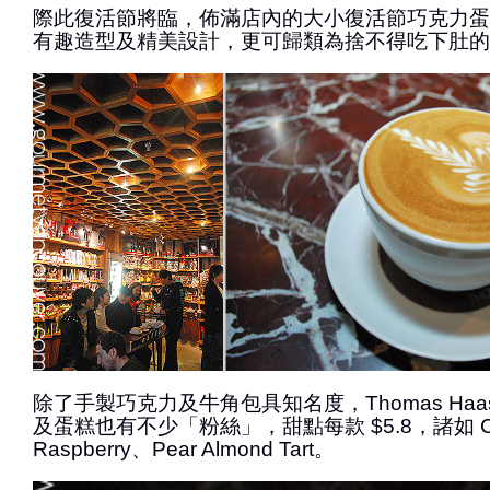
際此復活節將臨，佈滿店內的大小復活節巧克力蛋
有趣造型及精美設計，更可歸類為捨不得吃下肚的
除了手製巧克力及牛角包具知名度，Thomas Ha
及蛋糕也有不少「粉絲」，甜點每款 $5.8，諸如 Crisp
Raspberry、Pear Almond Tart。