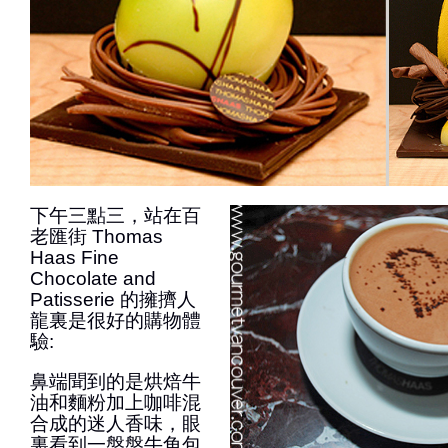
下午三點三，站在百
老匯街 Thomas
Haas Fine
Chocolate and
Patisserie 的擁擠人
龍裏是很好的購物體
驗:
鼻端聞到的是烘焙牛
油和麵粉加上咖啡混
合成的迷人香味，眼
裏看到一盤盤牛角包