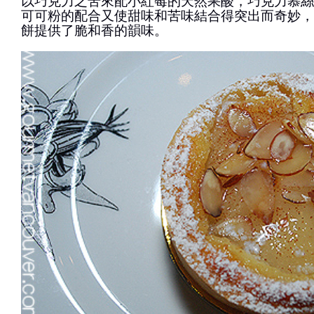
以巧克力之苦來配小紅莓的天然果酸，巧克力慕絲
可可粉的配合又使甜味和苦味結合得突出而奇妙，
餅提供了脆和香的韻味。