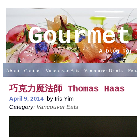
Gourmet
A blog for 
About
Contact
Vancouver Eats
Vancouver Drinks
Foo
巧克力魔法師 Thomas Haas
April 9, 2014
by
Iris Yim
Category:
Vancouver Eats