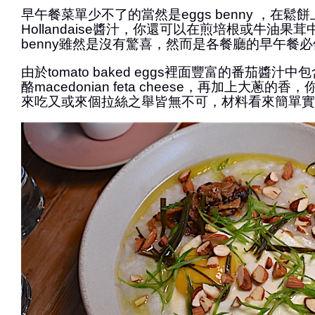
早午餐菜單少不了的當然是eggs benny ，在鬆餅
Hollandaise醬汁，你還可以在煎培根或牛油果茸
benny雖然是沒有驚喜，然而是各餐廳的早午餐
由於tomato baked eggs裡面豐富的番茄醬汁
酪macedonian feta cheese，再加上大蔥
來吃又或來個拉絲之舉皆無不可，材料看來簡單