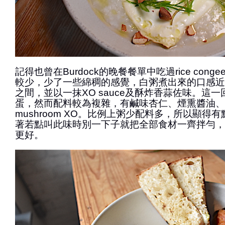
記得也曾在Burdock的晚餐餐單中吃過rice con
較少，少了一些綿稠的感覺，白粥煮出來的口感近
之間，並以一抹XO sauce及酥炸香蒜佐味。這
蛋，然而配料較為複雜，有鹹味杏仁、煙熏醬油、
mushroom XO。比例上粥少配料多，所以顯得
著若點叫此味時別一下子就把全部食材一齊拌勻，
更好。