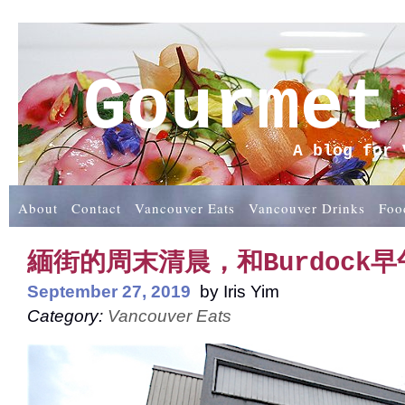
Gourmet
A blog for 
About
Contact
Vancouver Eats
Vancouver Drinks
Foo
緬街的周末清晨，和Burdock早
September 27, 2019
by
Iris Yim
Category:
Vancouver Eats