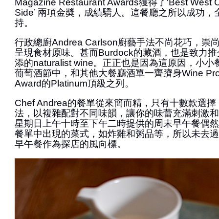
Magazine Restaurant Awards獲得了‘Best West Co
Side’ 兩項金奬，成績驕人。這餐廳之所以成功
持。
行政總廚Andrea Carlson廚藝手法不尚花巧，
呈現食材原味。甚而Burdock的藏酒，也是致力
添的naturalist wine。正正也是因為這原因，
葡萄酒節中，和其他大餐廳酒單一齊躋身Wine Program
Award的Platinum頂級之列。
Chef Andrea的餐單從來簡而精，只有十數款選
法，以複雜配對不同味韻，讓你的味蕾充滿刺激和
星期日上午十時至下午二時提供的周末早午餐偶然
餐單中出現的菜式，如炸雞和粥品等，所以未去過
早午餐作為探店的風向標。