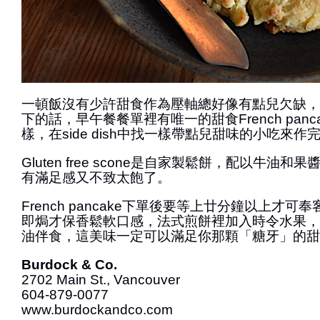
一頓飯沒有少許甜食作為壓軸總好像有點兒欠缺，
下的話，早午餐餐單裡有唯一的甜食French pan
樣，在side dish中找一樣帶點兒甜味的小吃來作
Gluten free scone是自家製鬆餅，配以牛油
有滿足感又不致太飽了。
French pancake下單後要等上廿分鐘以上才
即焗才保香鬆軟口感，法式煎餅裡加入時令水果，
油伴食，這美味一定可以滿足你那顆「糖牙」的甜
Burdock & Co.
2702 Main St., Vancouver
604-879-0077
www.burdockandco.com