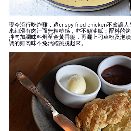
現今流行吃炸雞，這crispy fried chicken不
來細滑有肉汁而無粗糙感，亦不顯油膩；配料的烤
拌勻加調味料焗至金黃香脆，再灑上刁草粉及泡漬
調的雞肉味不免活躍跳脫起來。