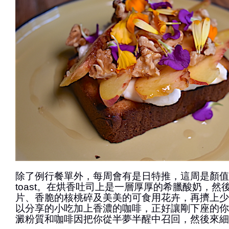
除了例行餐單外，每周會有是日特推，這周是顏值頗高
toast。在烘香吐司上是一層厚厚的希臘酸奶，然
片、香脆的核桃碎及美美的可食用花卉，再擠上少
以分享的小吃加上香濃的咖啡，正好讓剛下座的你
澱粉質和咖啡因把你從半夢半醒中召回，然後來細