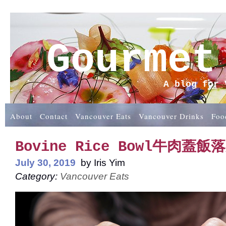
Gourmet
A blog for 
About
Contact
Vancouver Eats
Vancouver Drinks
Foo
Bovine Rice Bowl牛肉蓋
July 30, 2019
by
Iris Yim
Category:
Vancouver Eats