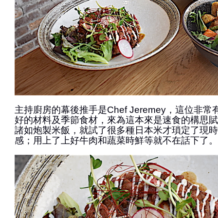
主持廚房的幕後推手是Chef Jeremey，這位非
好的材料及季節食材，來為這本來是速食的構思賦
諸如炮製米飯，就試了很多種日本米才瑣定了現時
感；用上了上好牛肉和蔬菜時鮮等就不在話下了。