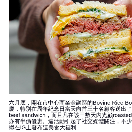
六月底，開在市中心商業金融區的Bovine Rice 
慶，特別在周年紀念日當天向首三十名顧客送出了滋味
beef sandwich，而且凡在該三數天內光顧roasted b
亦有半價優惠。這活動引起了社交媒體關注，不少
繼在IG上發布這美食大福利。