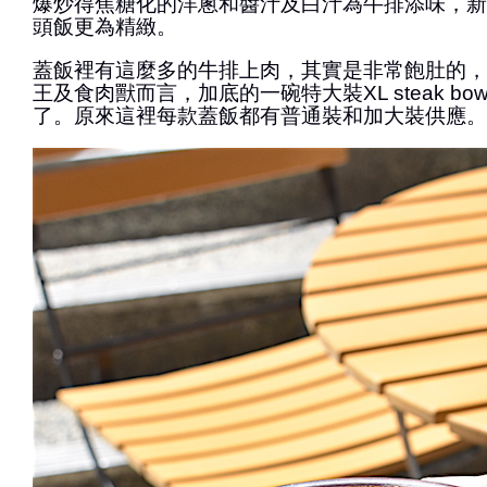
爆炒得焦糖化的洋蔥和醬汁及白汁為牛排添味，新
頭飯更為精緻。
蓋飯裡有這麼多的牛排上肉，其實是非常飽肚的，
王及食肉獸而言，加底的一碗特大裝XL steak bo
了。原來這裡每款蓋飯都有普通裝和加大裝供應。