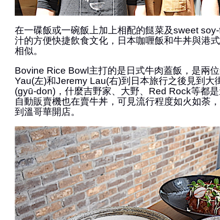
在一碟飯或一碗飯上加上相配的餸菜及sweet soy-flav
汁的方便快捷飲食文化，日本咖喱飯和牛丼與港式
相似。
Bovine Rice Bowl主打的是日式牛肉蓋飯，是兩位
Yau(左)和Jeremy Lau(右)到日本旅行之後見
(gyū-don)，什麼吉野家、大野、Red Rock
自動販賣機也在賣牛丼，可見流行程度如火如荼，
到溫哥華開店。