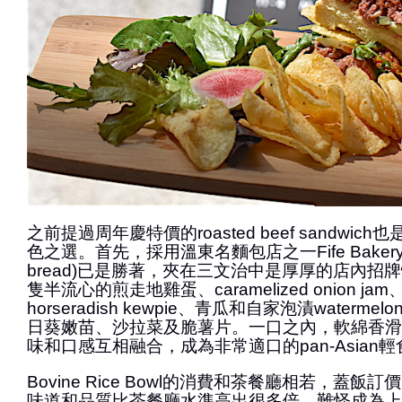
之前提過周年慶特價的roasted beef sandwi
色之選。首先，採用溫東名麵包店之一Fife Bakery
bread)已是勝著，夾在三文治中是厚厚的店內招
隻半流心的煎走地雞蛋、caramelized onion j
horseradish kewpie、青瓜和自家泡漬watermelon
日葵嫩苗、沙拉菜及脆薯片。一口之內，軟綿香滑
味和口感互相融合，成為非常適口的pan-Asian
Bovine Rice Bowl的消費和茶餐廳相若，蓋飯
味道和品質比茶餐廳水準高出很多倍，難怪成為上