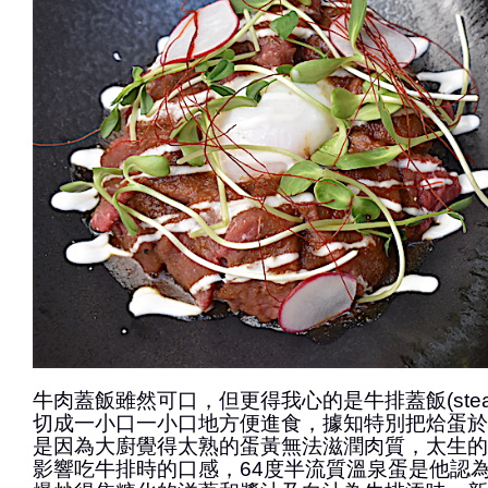
牛肉蓋飯雖然可口，但更得我心的是牛排蓋飯(steak
切成一小口一小口地方便進食，據知特別把烚蛋於
是因為大廚覺得太熟的蛋黃無法滋潤肉質，太生的
影響吃牛排時的口感，64度半流質溫泉蛋是他認