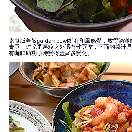
素食版蓋飯garden bowl挺有和風感覺，放得滿
青豆、炸脆番薯粒之外還有炸豆腐，下面的醬汁是
有咖喱助功頓時變得豐富多變化。