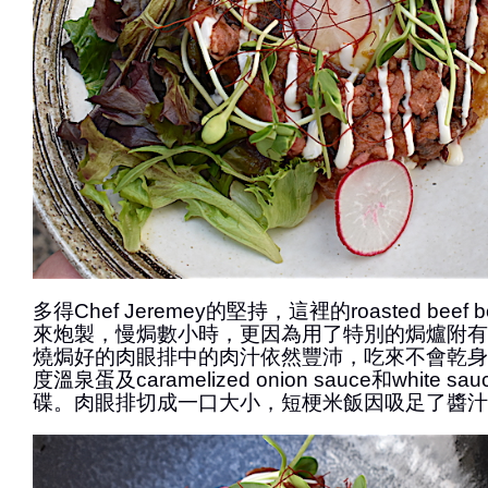
多得Chef Jeremey的堅持，這裡的roasted beef b
來炮製，慢焗數小時，更因為用了特別的焗爐附有
燒焗好的肉眼排中的肉汁依然豐沛，吃來不會乾身
度溫泉蛋及caramelized onion sauce和white
碟。肉眼排切成一口大小，短梗米飯因吸足了醬汁