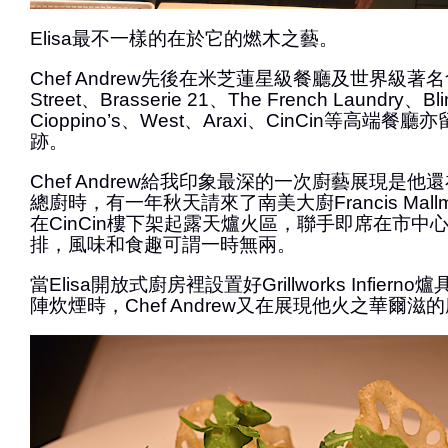
Elisa最不一樣的在於它的燃木之藝。
Chef Andrew先後在米芝蓮星級餐廳及世界級著名食
Street、Brasserie 21、The French Laundr
Cioppino’s、West、Araxi、CinCin等高端
跡。
Chef Andrew給我印象最深的一次廚藝展現是他還
總廚時，有一年秋天請來了南美大廚Francis Mal
在CinCin樓下架起露天爐火區，聯手即席在市中
排，風味和食趣可謂一時無兩。
當Elisa開放式廚房裡設置好Grillworks Infie
陣炊煙時，Chef Andrew又在展現他火之華爾滋