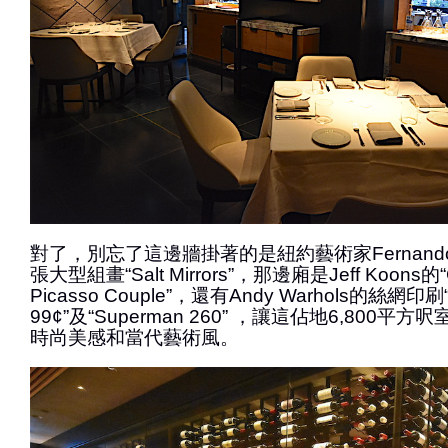
對了，別忘了這邊牆掛著的是紐約藝術家Fernando Ma
張大型組畫“Salt Mirrors”，那邊廂是Jeff Koons的“Ga
Picasso Couple”，還有Andy Warhols的絲網印刷“S
99¢”及“Superman 260” ，讓這佔地6,800
時尚美感和當代藝術風。