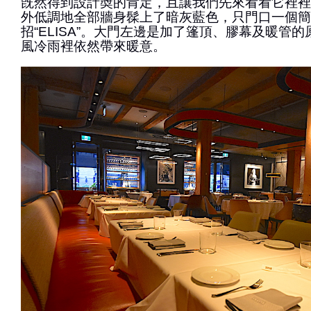
旣然得到設計奬的肯定，且讓我們先來看看它裡裡
外低調地全部牆身髹上了暗灰藍色，只門口一個簡
招“ELISA”。大門左邊是加了篷頂、膠幕及暖管
風冷雨裡依然帶來暖意。