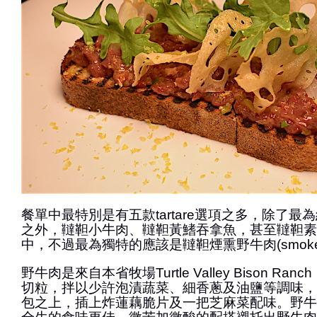
餐單中最特別是有五款tartare選項之多，除了最
之外，韃靼小牛肉、韃靼黃鰭吞拿魚，甚至韃靼素
中，不過最為獨特的應該是韃靼煙熏野牛肉(smoked bis
野牛肉是來自本省牧場Turtle Valley Bison R
切粒，拌以少許泡漬蔬菜、細香蔥及油鹽等調味，
包之上，插上炸蓮藕脆片及一把芝麻菜配味。野牛