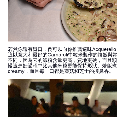
若然你還有胃口，倒可以向你推薦這味Acquerello Carna
這以意大利最好的Carnaroli中粒米製作的燴飯與常見
不同，因為它的澱粉含量更高，質地更硬，而且顆
慢速烹飪過程中比其他米粒更能保持形狀。燴飯煮
creamy，而且每一口都是蘑菇和芝士的撲鼻香。