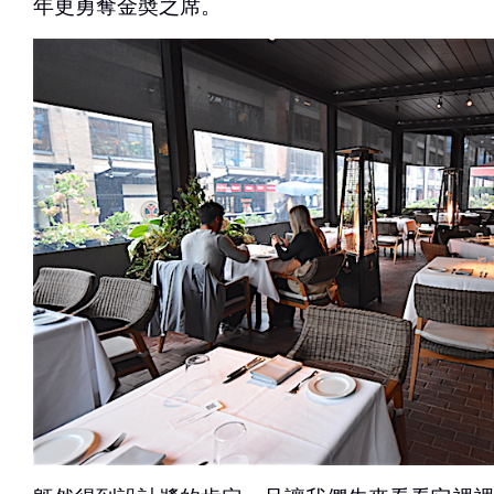
年更勇奪金奬之席。