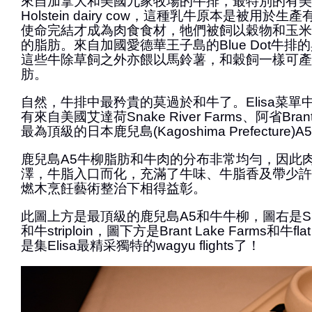
來自加拿大和美國九家牧場的牛排，最特別的有美
Holstein dairy cow，這種乳牛原本是被用於
使命完結才成為肉食食材，牠們被飼以穀物和玉米
的脂肪。來自加國愛德華王子島的Blue Dot牛排
這些牛除草飼之外亦餵以馬鈴薯，和穀飼一樣可產
肪。
自然，牛排中最矜貴的莫過於和牛了。Elisa菜單
有來自美國艾達荷Snake River Farms、阿省Brant
最為頂級的日本鹿兒島(Kagoshima Prefecture)
鹿兒島A5牛柳脂肪和牛肉的分布非常均勻，因此
澤，牛脂入口而化，充滿了牛味、牛脂香及帶少許果仁
燃木烹飪藝術整治下相得益彰。
此圖上方是最頂級的鹿兒島A5和牛牛柳，圖右是Snake 
和牛striploin，圖下方是Brant Lake Farms和牛fl
是集Elisa最精采獨特的wagyu flights了！