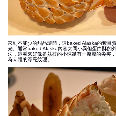
來到不能少的甜品環節，這baked Alaska的奪
光。通常baked Alaska內容大同小異但蛋白酥
法，這看來好像番荔枝的小球體有一瓣瓣的尖突，
為立體的漂亮紋理。