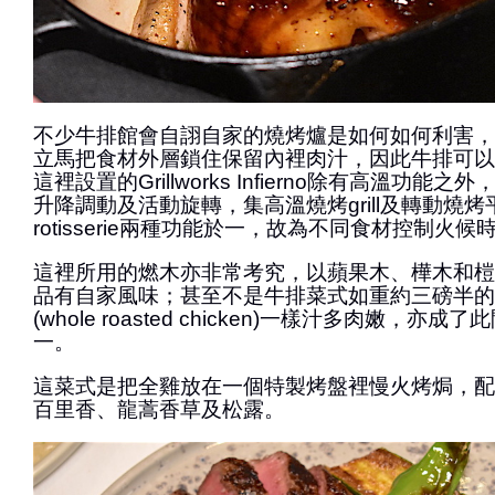
不少牛排館會自詡自家的燒烤爐是如何如何利害，
立馬把食材外層鎖住保留內裡肉汁，因此牛排可以
這裡設置的Grillworks Infierno除有高溫功能
升降調動及活動旋轉，集高溫燒烤grill及轉動燒
rotisserie兩種功能於一，故為不同食材控制火
這裡所用的燃木亦非常考究，以蘋果木、樺木和榿
品有自家風味；甚至不是牛排菜式如重約三磅半的
(whole roasted chicken)一樣汁多肉嫩，亦
一。
這菜式是把全雞放在一個特製烤盤裡慢火烤焗，配
百里香、龍蒿香草及松露。