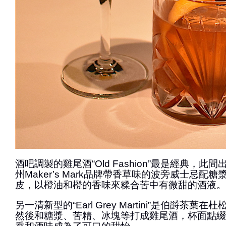
酒吧調製的雞尾酒“Old Fashion”最是經典，
州Maker’s Mark品牌帶香草味的波旁威士忌配
皮，以橙油和橙的香味來糅合苦中有微甜的酒液。
另一清新型的“Earl Grey Martini”是伯爵茶
然後和糖漿、苦精、冰塊等打成雞尾酒，杯面點綴