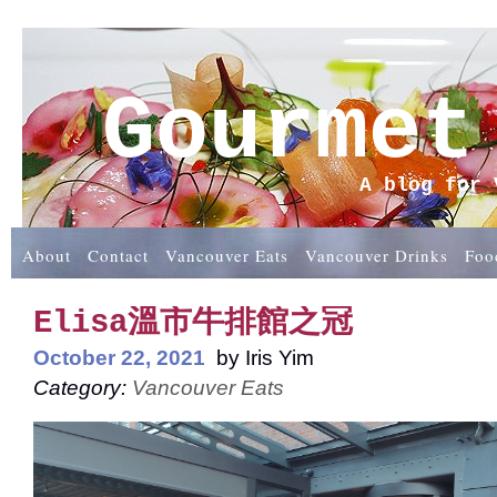
Gourmet
A blog for 
About
Contact
Vancouver Eats
Vancouver Drinks
Foo
Elisa溫市牛排館之冠
October 22, 2021
by
Iris Yim
Category:
Vancouver Eats