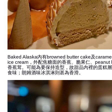
Baked Alaska內有browned butter cake及caramel
ice cream，外配焦糖面的香蕉、脆果仁、peanut but
香蕉茸。可能為要保持造型，故甜品內裡的蛋糕層
食味；朗姆酒味冰淇淋則甚為香滑。