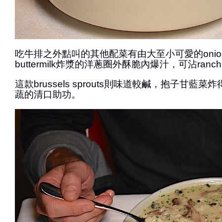
吃牛排之外點叫的其他配菜有由大至小可愛的onion 
buttermilk炸漿的洋蔥圈外酥脆內爆汁，可沾ranch 
這款brussels sprouts則味道較鹹，抱子甘藍
蔬的清口助功。