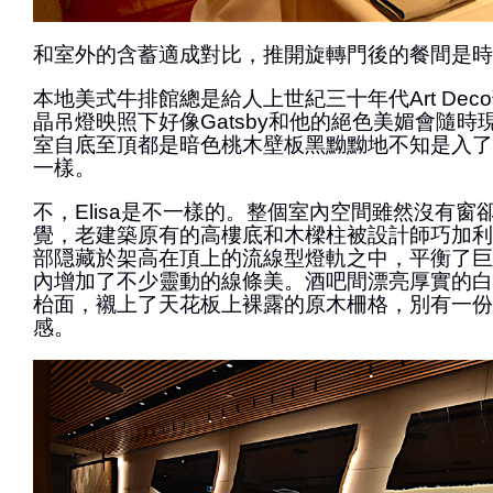
和室外的含蓄適成對比，推開旋轉門後的餐間是時
本地美式牛排館總是給人上世紀三十年代Art De
晶吊燈映照下好像Gatsby和他的絕色美媚會隨
室自底至頂都是暗色桃木壁板黑黝黝地不知是入了
一樣。
不，Elisa是不一樣的。整個室內空間雖然沒有窗
覺，老建築原有的高樓底和木樑柱被設計師巧加利
部隠藏於架高在頂上的流線型燈軌之中，平衡了巨
內增加了不少靈動的線條美。酒吧間漂亮厚實的白
枱面，襯上了天花板上裸露的原木柵格，別有一份
感。