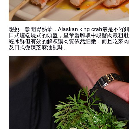
想挑一款開胃熱葷，Alaskan king crab最是
日式爐端燒式的頭盤，皇帝蟹腳取中段蟹肉最粗壯
經冰鮮但有效的解凍讓肉質依然細嫩，而且吃來肉
及日式微辣芝麻油配味。