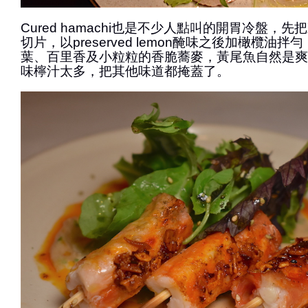
Cured hamachi也是不少人點叫的開胃冷盤，
切片，以preserved lemon醃味之後加橄欖油
葉、百里香及小粒粒的香脆蕎麥，黃尾魚自然是爽
味檸汁太多，把其他味道都掩蓋了。