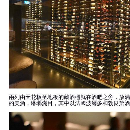
兩列由天花板至地板的藏酒櫃就在酒吧之旁，放滿
的美酒，琳瑯滿目，其中以法國波爾多和勃艮第酒