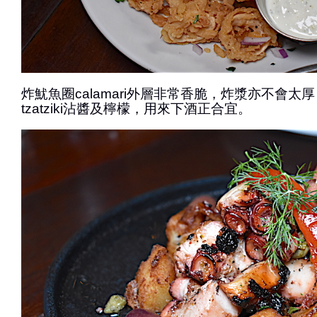
炸魷魚圈calamari外層非常香脆，炸漿亦不會太
tzatziki沾醬及檸檬，用來下酒正合宜。