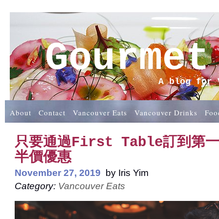
Gourmet
A blog for 
About
Contact
Vancouver Eats
Vancouver Drinks
Foo
只要通過First Table訂到第
半價優惠
November 27, 2019
by
Iris Yim
Category:
Vancouver Eats