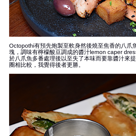
Octopothi有預先炮製至軟身然後燒至焦香的八
塊，調味有檸檬酸豆調成的醬汁lemon caper dre
於八爪魚多番處理後以至失了本味而要靠醬汁來提
圈相比較，我覺得後者更勝。