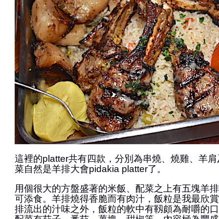
這裡的platter共有四款，分別為串燒、燒雞、羊
菜自然是羊排大會pidakia platter了。
用個很大的方盤盛著的米飯、配菜之上有五塊羊排
可添食。羊排燒得香脆而有肉汁，飯粒是我最欣賞
排流出的汁味之外，飯粒的軟中有靱頗為耐嚼的口