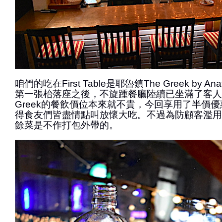
咱們的吃在First Table是耶魯鎮The Greek by A
第一張枱落座之後，不旋踵餐廳陸續已坐滿了客人
Greek的餐飲價位本來就不貴，今回享用了半價
得食友們皆盡情點叫放懷大吃。不過為防顧客濫用
餘菜是不作打包外帶的。