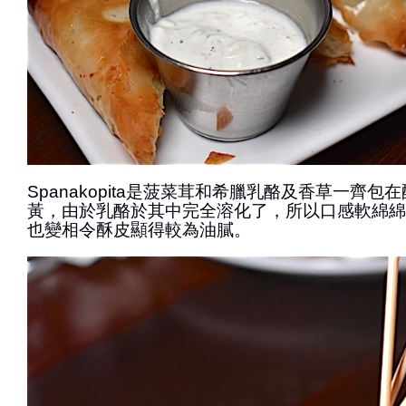
Spanakopita是菠菜茸和希臘乳酪及香草一齊
黃，由於乳酪於其中完全溶化了，所以口感軟綿綿
也變相令酥皮顯得較為油膩。