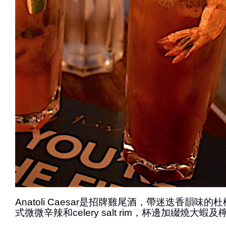
Anatoli Caesar是招牌雞尾酒，帶迷迭香韻味
式微微辛辣和celery salt rim，杯邊加綴燒大蝦