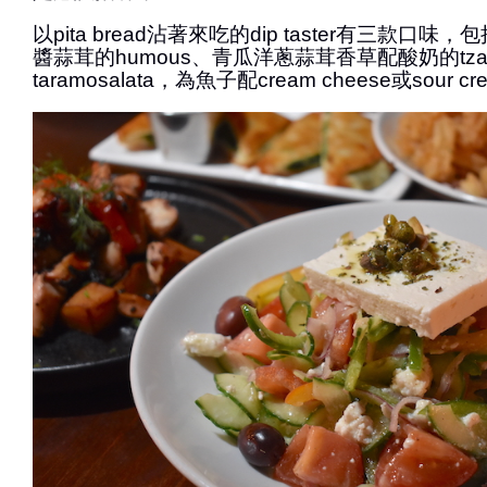
以pita bread沾著來吃的dip taster有三款口
醬蒜茸的humous、青瓜洋蔥蒜茸香草配酸奶的tzatz
taramosalata，為魚子配cream cheese或sour c