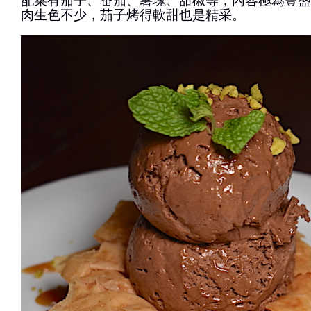
配菜有茄子、番茄、薯塊、甜椒等，內容極為豐盛
肉生色不少，茄子烤得軟甜也是精采。