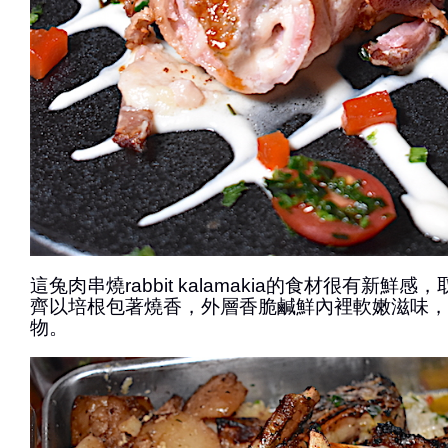
這兔肉串燒rabbit kalamakia的食材很有新鮮
齊以培根包著燒香，外層香脆鹹鮮內裡軟嫩滋味，
物。