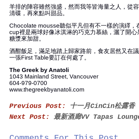
羊排的陣容雖然強盛，然而我等皆海量之人，從容
清碟，再來點叫甜品。
Chocolate mousse聽似平凡但有不一樣的演繹，
cup裡是兩球好像冰淇淋的巧克力慕絲，灑了開
糖漿來加甜。
酒酣飯足，滿足地踏上歸家路前，食友居然又在議
一張First Table要訂在何處了。
The Greek by Anatoli
1043 Mainland Street, Vancouver
604-979-0700
www.thegreekbyanatoli.com
Previous Post:
十一月CinCin松露香
Next Post:
最新酒廊VV Tapas Lou
Comments For This Post