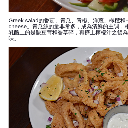
Greek salad的番茄、青瓜、青椒、洋蔥、橄欖和
cheese。青瓜絲的量非常多，成為清鮮的主調
乳酪上的是酸豆茸和香草碎，再擠上檸檬汁之後為
味。