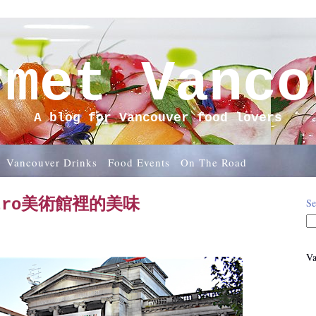
rmet Vanco
A blog for Vancouver food lovers
Vancouver Drinks
Food Events
On The Road
istro美術館裡的美味
Se
Va