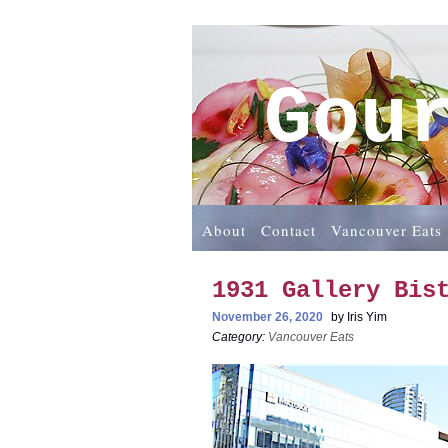
Gou
About
Contact
Vancouver Eats
1931 Gallery B
November 26, 2020
by
Iris Yim
Category:
Vancouver Eats