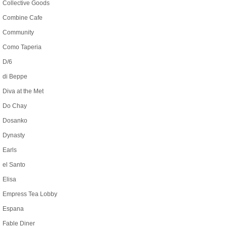
Collective Goods
Combine Cafe
Community
Como Taperia
D/6
di Beppe
Diva at the Met
Do Chay
Dosanko
Dynasty
Earls
el Santo
Elisa
Empress Tea Lobby
Espana
Fable Diner