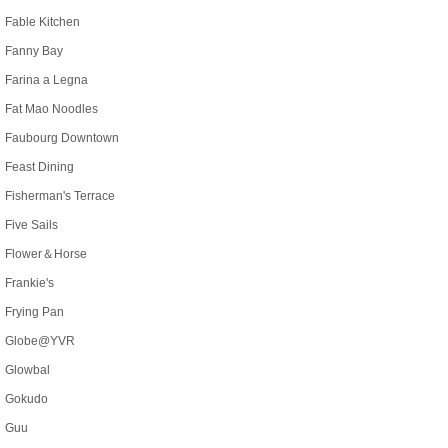
Fable Kitchen
Fanny Bay
Farina a Legna
Fat Mao Noodles
Faubourg Downtown
Feast Dining
Fisherman's Terrace
Five Sails
Flower＆Horse
Frankie's
Frying Pan
Globe@YVR
Glowbal
Gokudo
Guu