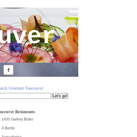
uver

arch Gourmet Vancouver
ncouver Restaurants
1930 Gallery Bistro
A.Bento