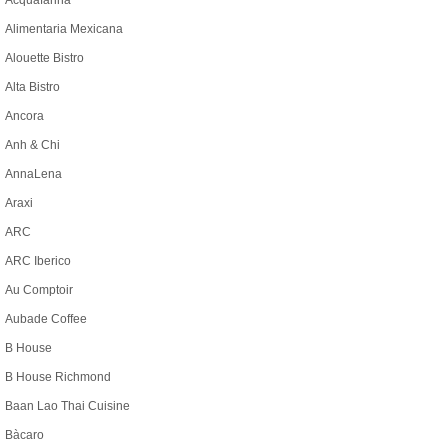
Acquafarina
Alimentaria Mexicana
Alouette Bistro
Alta Bistro
Ancora
Anh & Chi
AnnaLena
Araxi
ARC
ARC Iberico
Au Comptoir
Aubade Coffee
B House
B House Richmond
Baan Lao Thai Cuisine
Bàcaro