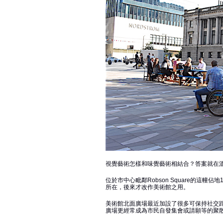
視覺藝術怎樣和味覺藝術相結合？答案就在溫哥華美術館(V
位於市中心毗鄰Robson Square的這幢
所在，後來才改作美術館之用。
美術館北面廣場最近加設了很多可保持社交
廣場更經常成為市民自發集會或請願等的聚