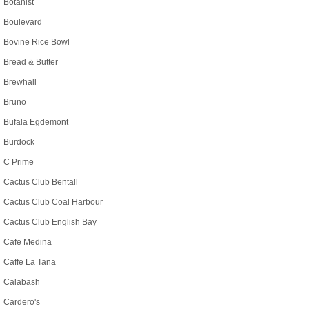
Botanist
Boulevard
Bovine Rice Bowl
Bread & Butter
Brewhall
Bruno
Bufala Egdemont
Burdock
C Prime
Cactus Club Bentall
Cactus Club Coal Harbour
Cactus Club English Bay
Cafe Medina
Caffe La Tana
Calabash
Cardero's