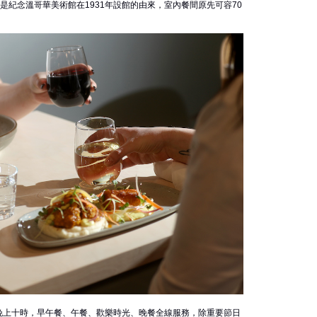
tro。名字是紀念溫哥華美術館在1931年設館的由來，室內餐間原先可容70
晚上十時，早午餐、午餐、歡樂時光、晚餐全線服務，除重要節日