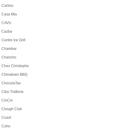
Carlino
Casa Mia
CAVU
Cazba
Centre Ice Grill
Chambar
Chancho
Chez Christophe
Chinatown BBQ
ChocolaTas
Cibo Trattoria
CinCin
Clough Club
Coast
Coho