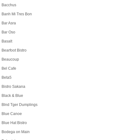
Bacchus
Banh Mi Tres Bon
Bar Asra
Bar Oso
Basalt
Bearfoot Bistro
Beaucoup
Bel Cafe
Beta5
Bistro Sakana
Black & Blue
Blnd Tger Dumplings
Blue Canoe
Blue Hat Bistro
Bodega on Main