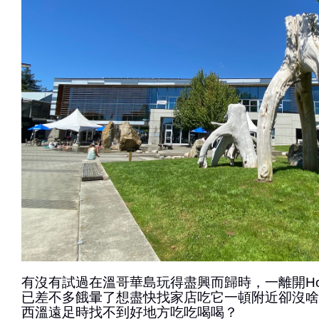
有沒有試過在溫哥華島玩得盡興而歸時，一離開Horse
已差不多餓暈了想盡快找家店吃它一頓附近卻沒啥
西溫遠足時找不到好地方吃吃喝喝？