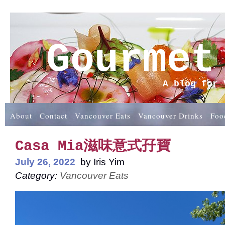
Gourmet
A blog for 
About
Contact
Vancouver Eats
Vancouver Drinks
Foo
Casa Mia滋味意式孖寶
July 26, 2022
by
Iris Yim
Category:
Vancouver Eats