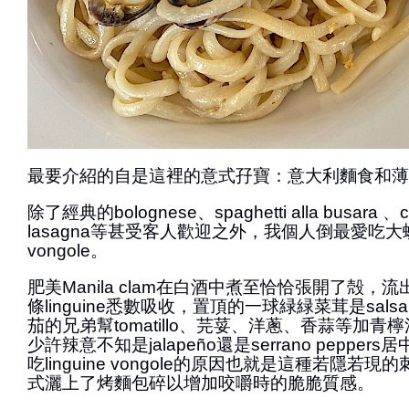
最要介紹的自是這裡的意式孖寶：意大利麵食和薄
除了經典的bolognese、spaghetti alla busara 、c
lasagna等甚受客人歡迎之外，我個人倒最愛吃大蜆意粉
vongole。
肥美Manila clam在白酒中煮至恰恰張開了殻，
條linguine悉數吸收，置頂的一球緑緑菜茸是salsa
茄的兄弟幫tomatillo、芫荽、洋蔥、香蒜等加
少許辣意不知是jalapeño還是serrano peppe
吃linguine vongole的原因也就是這種若隱若
式灑上了烤麵包碎以增加咬嚼時的脆脆質感。