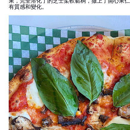
果，完全溶化了的芝士柔軟黏稠，撒上了開心果仁
有質感和變化。