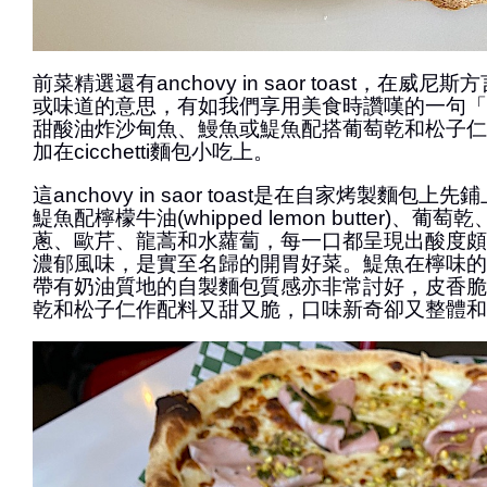
前菜精選還有anchovy in saor toast，在威尼
或味道的意思，有如我們享用美食時讚嘆的一句「
甜酸油炸沙甸魚、鰻魚或鯷魚配搭葡萄乾和松子仁
加在cicchetti麵包小吃上。
這anchovy in saor toast是在自家烤製麵包
鯷魚配檸檬牛油(whipped lemon butter)、
蔥、歐芹、龍蒿和水蘿蔔，每一口都呈現出酸度頗
濃郁風味，是實至名歸的開胃好菜。鯷魚在檸味的
帶有奶油質地的自製麵包質感亦非常討好，皮香脆
乾和松子仁作配料又甜又脆，口味新奇卻又整體和