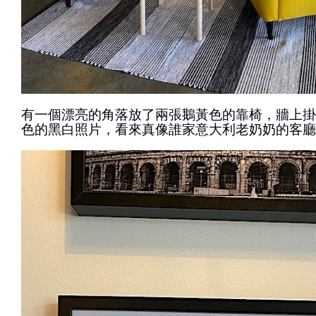
有一個漂亮的角落放了兩張鵝黃色的靠椅，牆上掛
色的黑白照片，看來真像誰家意大利老奶奶的客廳