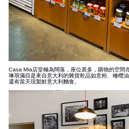
Casa Mia店堂極為闊落，座位甚多，購物的空
琳琅滿目是來自意大利的雜貨乾品如意粉、橄欖油
還有當天現製鮮意大利麵食。