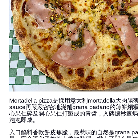
Mortadella pizza是採用意大利mortadella大
sauce再嚴嚴密密地滿鋪grana padano的薄
心果仁碎及開心果仁打製成的青醬，入磚爐秒速焗
泡泡即成。
入口餡料香軟餅皮焦脆，最惹味的自然是grana pa