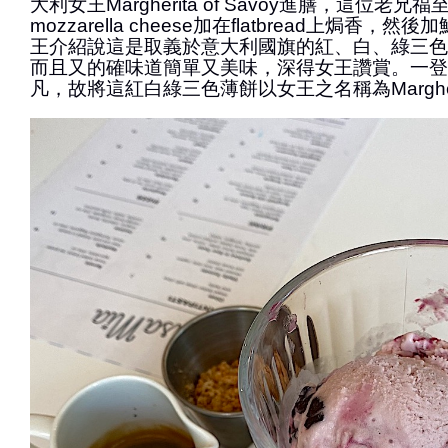
大利女王Margherita of Savoy進膳，這位老
mozzarella cheese加在flatbread上焗香
王介紹說這是取義於意大利國旗的紅、白、綠三色
而且又的確味道簡單又美味，深得女王讚賞。一登
凡，故將這紅白綠三色薄餅以女王之名稱為Margherit