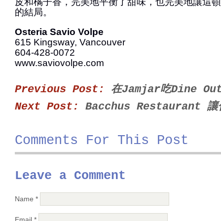
皮和橘子香，完美地平衡了甜味，也完美地讓這頓
的結局。
Osteria Savio Volpe
615 Kingsway, Vancouver
604-428-0072
www.saviovolpe.com
Previous Post:
在Jamjar吃Dine O
Next Post:
Bacchus Restauran
Comments For This Post
Leave a Comment
Name
*
Email
*