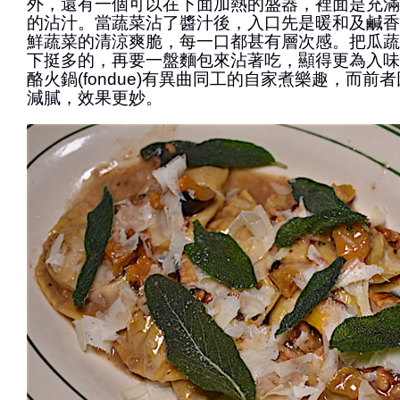
外，還有一個可以在下面加熱的盛器，裡面是充滿
的沾汁。當蔬菜沾了醬汁後，入口先是暖和及鹹香
鮮蔬菜的清涼爽脆，每一口都甚有層次感。把瓜蔬
下挺多的，再要一盤麵包來沾著吃，顯得更為入味
酪火鍋(fondue)有異曲同工的自家煮樂趣，而前
減膩，效果更妙。