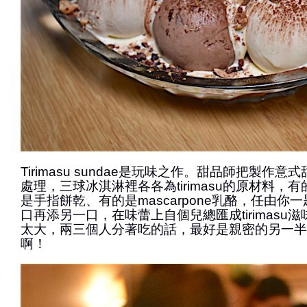
Tirimasu sundae是玩味之作。甜品師把製作意式甜
處理，三球冰淇淋裡各各為tirimasu的原材料，
是手指餅乾、有的是mascarpone乳酪，任由你
口再添另一口，在味蕾上自個兒總匯成tirimasu
太大，兩三個人分著吃的話，最好是親密的另一半
啊！