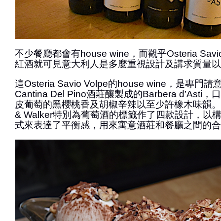
不少餐廳都會有house wine，而觀乎Osteria Sav
紅酒就可見意大利人是多麼重視設計及講求質量以
這Osteria Savio Volpe的house wine，是專門
Cantina Del Pino酒莊釀製成的Barbera d’Asti
皮葡萄的黑櫻桃香及胡椒辛辣以至少許橡木味韻。而又請
& Walker特別為葡萄酒的標籤作了四款設計，
式來表達了平衡感，用來寓意酒莊和餐廳之間的合