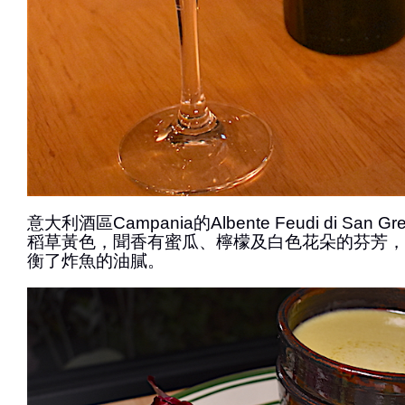
意大利酒區Campania的Albente Feudi di San 
稻草黃色，聞香有蜜瓜、檸檬及白色花朵的芬芳，
衡了炸魚的油膩。