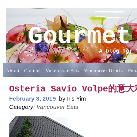
Gourmet
A blog for 
About
Contact
Vancouver Eats
Vancouver Drinks
Foo
Osteria Savio Volpe的意
February 3, 2019
by
Iris Yim
Category:
Vancouver Eats