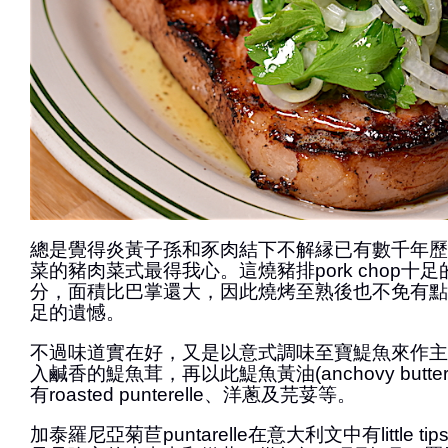
總是覺得炎黃子孫和豕肉結下不解縁已有數千年歷
菜的豬肉菜式最得我心。這燒豬排pork chop十
分，面積比巴掌還大，因此燒烤至熟後也不免有點
足的遺憾。
不過味道實在好，又是以意式調味至寶鯷魚來作主
入鹹香的鯷魚茸，再以此鯷魚黃油(anchovy butt
有roasted punterelle、洋蔥及芫荽等。
加泰羅尼亞菊苣puntarelle在意大利文中有little 