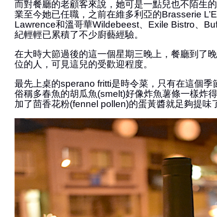
而對餐廳的老顧客來說，她可是一點兒也不陌生的
業至今她已任職，之前在維多利亞的Brasserie L’
Lawrence和溫哥華Wildebeest、Exile Bistro
紀輕輕已累積了不少廚藝經驗。
在大時大節過後的這一個星期三晚上，餐廳到了晚
位的人，可見這兒的受歡迎程度。
最先上桌的sperano fritti是時令菜，只有在這
俗稱多春魚的胡瓜魚(smelt)好像炸魚薯條一樣
加了茴香花粉(fennel pollen)的蛋黃醬就足夠提味