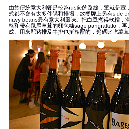
由於傳統意大利餐是較為rustic的路線，葷就是
式都不會有太多伴碟和排場，故餐牌上另有side or
navy beans最有意大利風味。把白豆煮得軟糯，灑以ca
酪和帶有鼠尾草茸的麵包糠sage pangrattato
成。用來配豬排及牛排也挺相配的，起碼比吃薯茸