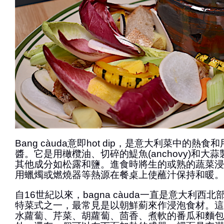
Bang càuda意即hot dip，是意大利菜中的熱
醬。它是用橄欖油、切碎的鯷魚(anchovy)和大
其他成分如松露和鹽。進食時將生的或熟的蔬菜浸
用蠟燭或燃燒器等熱源在餐桌上使蘸汁保持和暖。
自16世紀以來，bagna càuda一直是意大利西北部
特菜式之一，最常見是以朝鮮薊來作浸泡食材。這
水蘿蔔、芹菜、胡蘿蔔、茴香、煮軟的番瓜和麵包