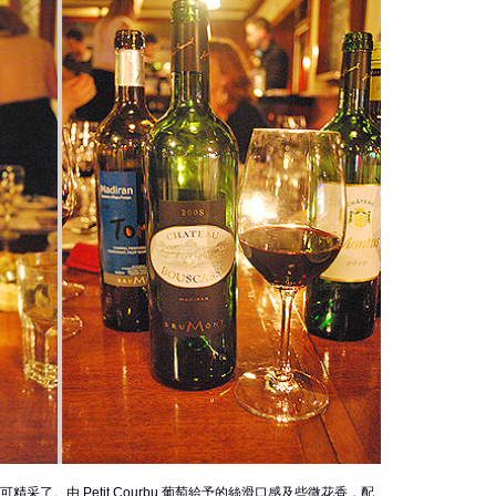
Blanc 可精采了。由 Petit Courbu 葡萄給予的絲滑口感及些微花香，配