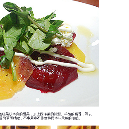
地黃、紅雙色紅菜頭本身的甜美，加上西洋菜的鮮澀、羊酪的糯香，調以
味，是一道簡單而精緻，不事周章不作修飾而本味天然的頭盤。