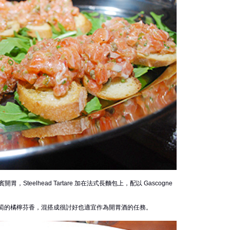
，Steelhead Tartare 加在法式長麵包上，配以 Gascogne
ignon 葡萄的橘檸芬香，混搭成很討好也適宜作為開胃酒的任務。