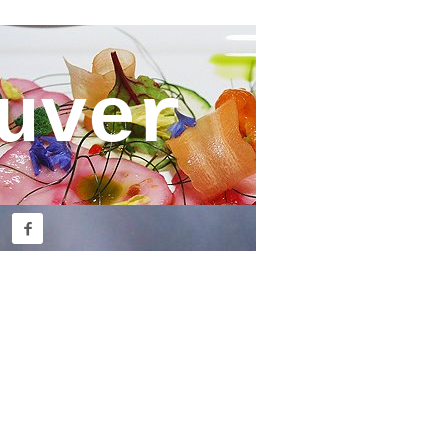
uver
