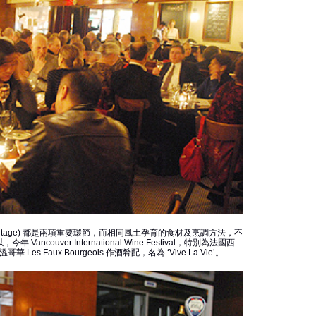
 (vintage) 都是兩項重要環節，而相同風土孕育的食材及烹調方法，不
 Vancouver International Wine Festival，特別為法國西
華 Les Faux Bourgeois 作酒肴配，名為 ‘Vive La Vie’。