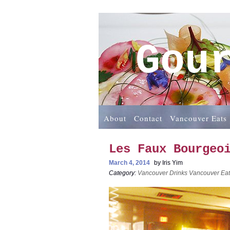
Gou
About
Contact
Vancouver Eats
Les Faux Bourge
March 4, 2014
by
Iris Yim
Category:
Vancouver Drinks
Vancouver Eat