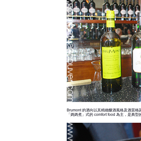
Brumont 的酒向以其精緻釀酒風格及酒質格調被稱為 
「媽媽煮」式的 comfort food 為主，是