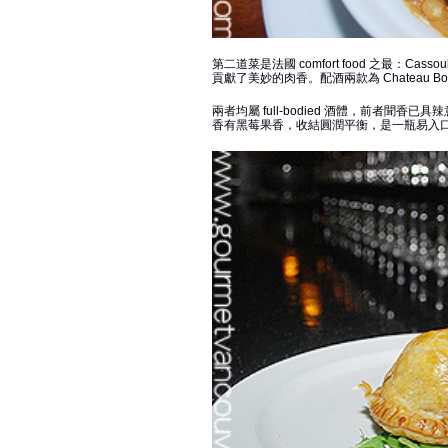
第二道菜是法國 comfort food 之最：Cassou
貢獻了美妙的肉香。配酒兩款為 Chateau Bouscass
兩者均屬 full-bodied 酒體，前者
香有黑莓果香，收結圓潤平衡，是一瓶易入口的法國紅