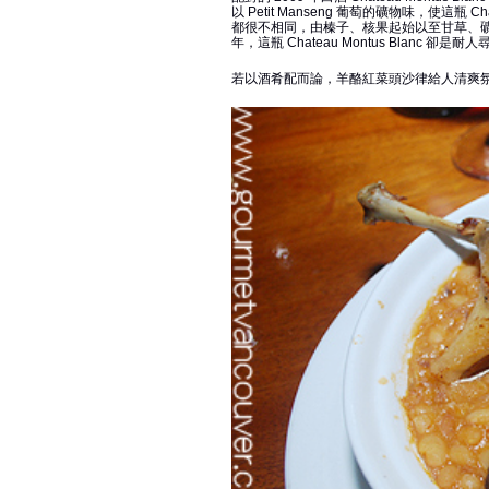
以 Petit Manseng 葡萄的礦物味，使這瓶 Ch
都很不相同，由榛子、核果起始以至甘草、
年，這瓶 Chateau Montus Blanc 卻
若以酒肴配而論，羊酪紅菜頭沙律給人清爽氛圍，Ch