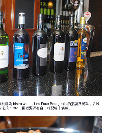
bistro wine，Les Faux Bourgeois 的烹調及餐單，多以
典型的法式 bistro，兩者淵源有自，相配絕非偶然。