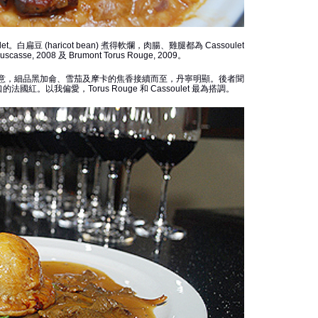
let。白扁豆 (haricot bean) 煮得軟爛，肉腸、雞腿都為 Cassoulet
e, 2008 及 Brumont Torus Rouge, 2009。
聞香已具辣意，細品黑加侖、雪茄及摩卡的焦香接續而至，丹寧明顯。後者聞
。以我偏愛，Torus Rouge 和 Cassoulet 最為搭調。