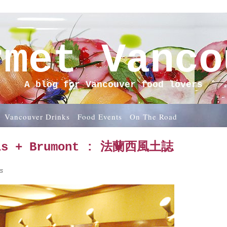
rmet Vanco
A blog for Vancouver food lovers
Vancouver Drinks
Food Events
On The Road
ois + Brumont : 法蘭西風土誌
s