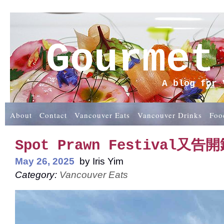
Gourmet
A blog for 
About
Contact
Vancouver Eats
Vancouver Drinks
Foo
Spot Prawn Festival又告
May 26, 2025
by
Iris Yim
Category:
Vancouver Eats