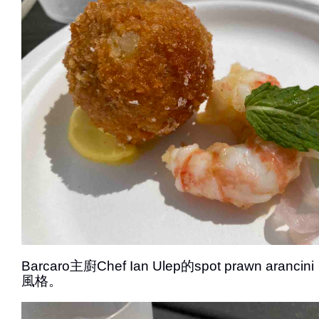
Barcaro主廚Chef Ian Ulep的spot prawn ara
風格。