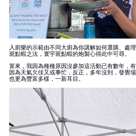
入廚樂的示範由不同大廚為你講解如何選購、處理
斑點蝦之法，寰宇斑點蝦的炮製心得此中可尋。
算來，我因為種種原因沒參加這活動已有數年，有
因為天氣欠佳又或事忙，反正，多年沒到，發覺場
也更為豐富多樣，一新耳目。