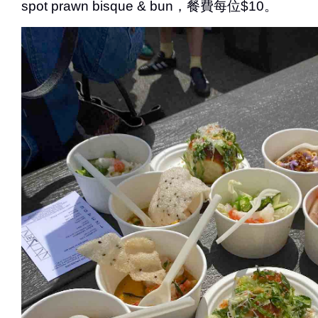
spot prawn bisque & bun，餐費每位$10。