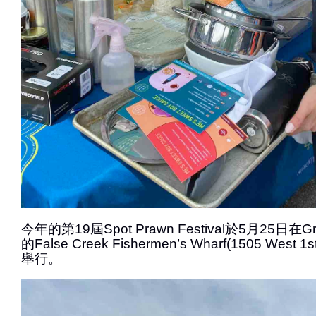
今年的第19屆Spot Prawn Festival於5月25日在Gran
的False Creek Fishermen’s Wharf(1505 West 1st
舉行。