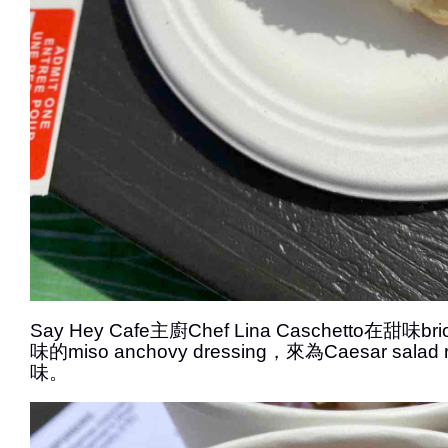
Say Hey Cafe主廚Chef Lina Caschetto在甜
味的miso anchovy dressing，來為Caesar sala
味。