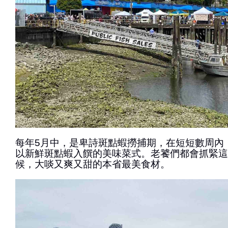
每年5月中，是卑詩斑點蝦撈捕期，在短短數周內
以新鮮斑點蝦入饌的美味菜式。老饕們都會抓緊這
候，大啖又爽又甜的本省最美食材。