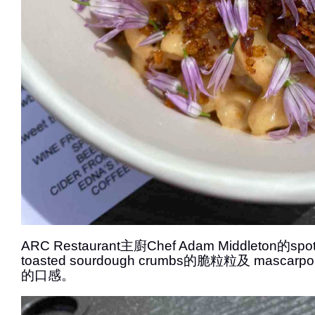
ARC Restaurant主廚Chef Adam Middleton的sp
toasted sourdough crumbs的脆粒粒及 masc
的口感。