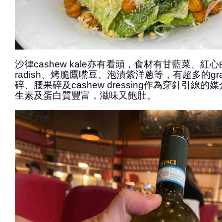
沙律cashew kale亦有看頭，食材有甘藍菜、紅心白皮v
radish、烤脆鷹嘴豆、泡漬紫洋蔥等，有超多的gran
碎、腰果碎及cashew dressing作為穿針引線
生素及蛋白質豐富，滋味又飽肚。