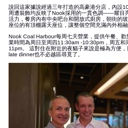
說回這家據說經過三年打造的高豪港分店，內設1
周遭裝飾均反映了Nook採用的一貫色調——耀目
活力，餐房內有中央吧台和開放式廚房，朝街的玻
座位的有頂棚露天座位，讓整個空間充滿內外相融
Nook Coal Harbour每周七天營業，提供午餐
業時間為周日至周四11:30am -10:30pm，周五和周
11pm。 這對住在附近的夜貓子來說是極為方便
late dinner也不必越區尋覓了。