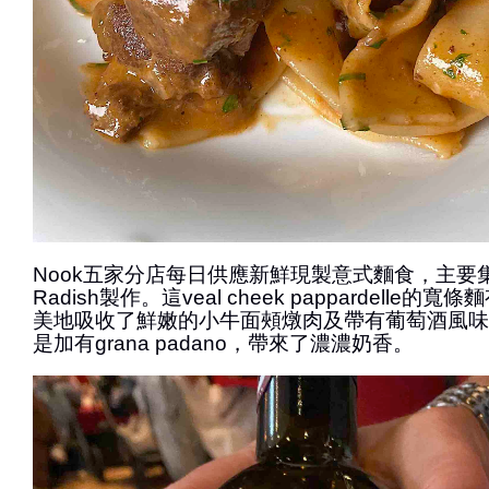
Nook五家分店每日供應新鮮現製意式麵食，主要
Radish製作。這veal cheek pappardelle的寬條
美地吸收了鮮嫩的小牛面頰燉肉及帶有葡萄酒風味
是加有grana padano，帶來了濃濃奶香。