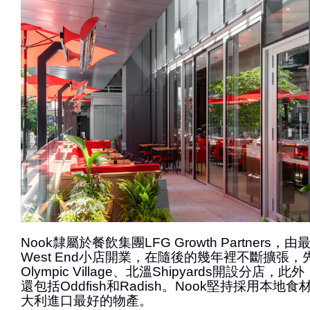
Nook隸屬於餐飲集團LFG Growth Partners，
West End小店開業，在隨後的幾年裡不斷擴張，先後在
Olympic Village、北溫Shipyards開設分店，
還包括Oddfish和Radish。Nook堅持採用本
大利進口最好的物產。