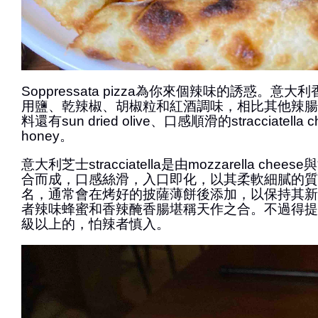
Soppressata pizza為你來個辣味的誘惑。意大利香腸
用鹽、乾辣椒、胡椒粒和紅酒調味，相比其他辣腸
料還有sun dried olive、口感順滑的stracciatella c
honey。
意大利芝士stracciatella是由mozzarella ch
合而成，口感絲滑，入口即化，以其柔軟細膩的質
名，通常會在烤好的披薩薄餅後添加，以保持其新
者辣味蜂蜜和香辣醃香腸堪稱天作之合。不過得提
級以上的，怕辣者慎入。