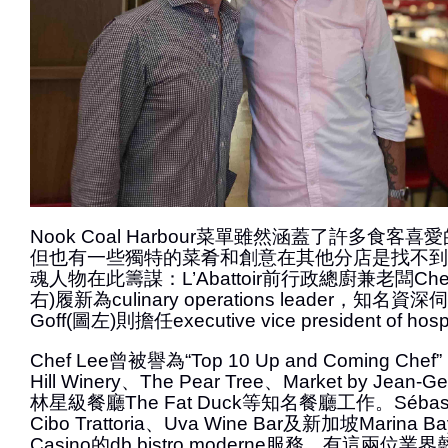
Nook Coal Harbour菜單雖然涵蓋了許多食客喜
但也有一些獨特的菜肴和創意在其他分店是找不到
魂人物在此籌謀：L’Abattoir前行政總廚兼老闆Chef L
右)履新為culinary operations leader，知名資深伺
Goff(圖左)則擔任executive vice president of hospi
Chef Lee曾被譽為“Top 10 Up and Coming Che
Hill Winery、The Pear Tree、Market by Jea
林星級餐廳The Fat Duck等知名餐廳工作。Sébasti
Cibo Trattoria、Uva Wine Bar及新加坡Marina Bay
Casino的db bistro moderne服務，有這兩