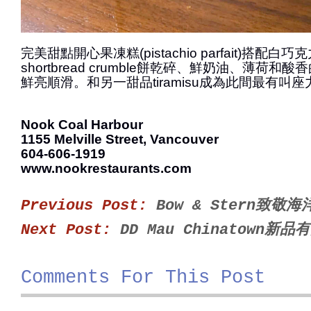
完美甜點開心果凍糕(pistachio parfait)搭配白
shortbread crumble餅乾碎、鮮奶油、薄荷
鮮亮順滑。和另一甜品tiramisu成為此間最有叫
Nook Coal Harbour
1155 Melville Street, Vancouver
604-606-1919
www.nookrestaurants.com
Previous Post:
Bow & Stern致敬
Next Post:
DD Mau Chinatown新品
Comments For This Post