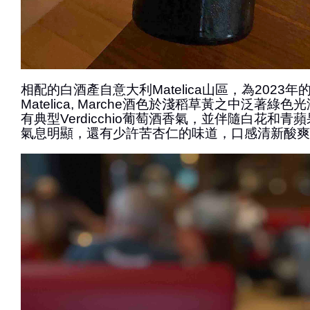
相配的白酒產自意大利Matelica山區，為2023年的Bisci 
Matelica, Marche酒色於淺稻草黃之中泛著綠
有典型Verdicchio葡萄酒香氣，並伴隨白花和
氣息明顯，還有少許苦杏仁的味道，口感清新酸爽