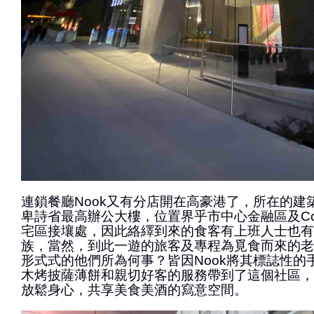
連鎖餐廳Nook又有分店開在高豪港了，所在的建築物T
卑詩省最高辦公大樓，位置界乎市中心金融區及Coal 
宅區接壤處，因此絡繹到來的食客有上班人士也有
族，當然，到此一遊的旅客及專程為覓食而來的老
形式式的他們所為何事？皆因Nook將其標誌性的
木烤披薩薄餅和親切好客的服務帶到了這個社區，
放鬆身心，共享美食美酒的寫意空間。