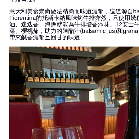
意大利美食崇尚做法精簡而味道濃郁，這道源自bistecc
Fiorentina的托斯卡納風味烤牛排亦然，只使用
油、迷迭香、海鹽就能為牛排增香添味。12安士
菜、櫻桃茄，助力的陳醋汁(balsamic jus)和gran
帶來鹹香濃郁且回甘的味道。