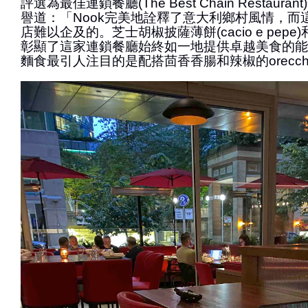
評選為最佳連鎖餐廳(The Best Chain Restaur
譽道：「Nook完美地詮釋了意大利鄉村風情，而
店難以企及的。芝士胡椒披薩薄餅(cacio e pepe)和mar
彰顯了這家連鎖餐廳始終如一地提供卓越美食的能
麵食最引人注目的是配搭茴香香腸和辣椒的orecchie