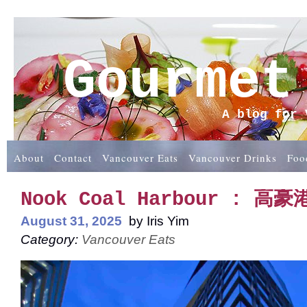
Gourmet
A blog for 
About
Contact
Vancouver Eats
Vancouver Drinks
Foo
Nook Coal Harbour : 
August 31, 2025
by
Iris Yim
Category:
Vancouver Eats